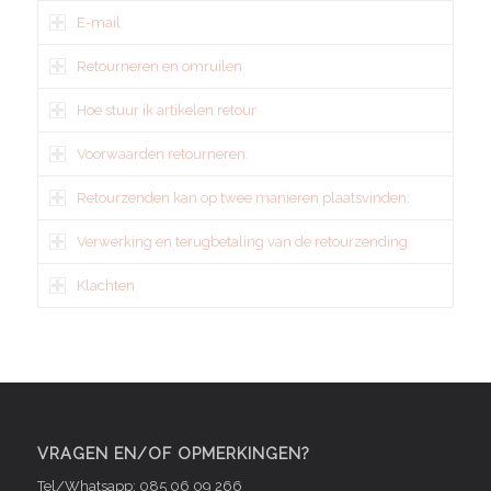
E-mail
Retourneren en omruilen
Hoe stuur ik artikelen retour
Voorwaarden retourneren:
Retourzenden kan op twee manieren plaatsvinden:
Verwerking en terugbetaling van de retourzending
Klachten
VRAGEN EN/OF OPMERKINGEN?
Tel/Whatsapp: 085 06 09 266