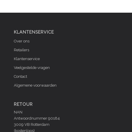
was:
is:
€99,95.
€50,
KLANTENSERVICE
Over ons
Retailers
Klantenservice
Veelgestelde vragen
Contact
Algemene voorwaarden
RETOUR
NAN
Antwoordnummer 90184
3009 VB Rotterdam
(kostenloos)