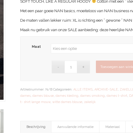
SOFT TOUCH, LIKE A REGULAR HOODY
Cotton met een ” vle
Met een paar goeie NAN basics, moeiteloos van NAN business naa
De maten vallen lekker ruim: XL is richting een ” gewone ” NA
Maak nu gebruik van onze SALE aanbieding: deze heerlijke NAN 
Maat
Toevoegen aan win
Artikelnummer:
N/B
Categorieën:
ALLE ITEMS
,
ARCHIVE-SALE
,
ZAKELI
dames
,
dames blouse
,
dames kleding
,
dames smoking
,
dames t-shirt
,
D
t- shirt lange mouw
,
witte dames blouse
,
zakelijk
Beschrijving
Aanvullende informatie
Materiaal