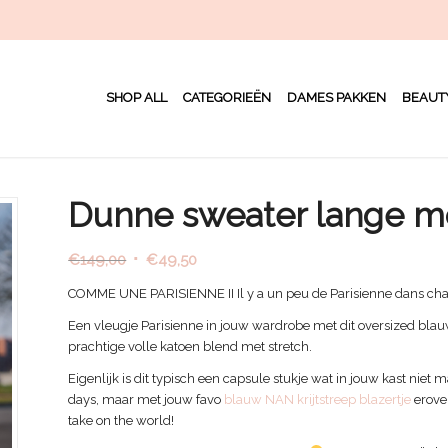
SHOP ALL
CATEGORIEËN
DAMES PAKKEN
BEAUT
Dunne sweater lange 
Oorspronkelijke
Huidige
€
149,00
€
49,50
prijs
prijs
COMME UNE PARISIENNE II Il y a un peu de Parisienne dans ch
was:
is:
Een vleugje Parisienne in jouw wardrobe met dit oversized blau
€149,00.
€49,50.
prachtige volle katoen blend met stretch.
Eigenlijk is dit typisch een capsule stukje wat in jouw kast nie
days, maar met jouw favo
blauw NAN krijtstreep blazertje
erove
take on the world!