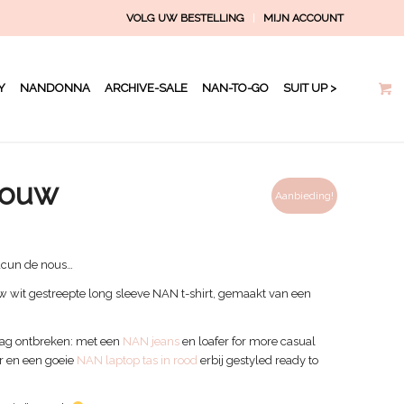
VOLG UW BESTELLING
MIJN ACCOUNT
Y
NANDONNA
ARCHIVE-SALE
NAN-TO-GO
SUIT UP >
mouw
Aanbieding!
acun de nous…
w wit gestreepte long sleeve NAN t-shirt, gemaakt van een
t mag ontbreken: met een
NAN jeans
en loafer for more casual
r en een goeie
NAN laptop tas in rood
erbij gestyled ready to