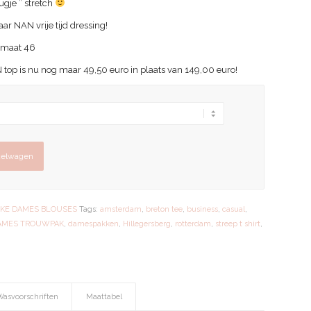
ugje ” stretch
r NAN vrije tijd dressing!
N maat 46
top is nu nog maar 49,50 euro in plaats van 149,00 euro!
kelwagen
JKE DAMES BLOUSES
Tags:
amsterdam
,
breton tee
,
business
,
casual
,
AMES TROUWPAK
,
damespakken
,
Hillegersberg
,
rotterdam
,
streep t shirt
,
Wasvoorschriften
Maattabel