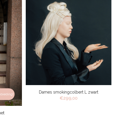
Dames smokingcolbert L zwart
bieding!
€
299,00
het
ke
ige