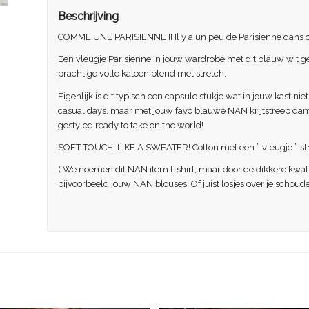
Beschrijving
COMME UNE PARISIENNE II Il y a un peu de Parisienne dans
Een vleugje Parisienne in jouw wardrobe met dit blauw wit 
prachtige volle katoen blend met stretch.
Eigenlijk is dit typisch een capsule stukje wat in jouw kast 
casual days, maar met jouw favo blauwe NAN krijtstreep dames
gestyled ready to take on the world!
SOFT TOUCH, LIKE A SWEATER! Cotton met een ” vleugje ” st
( We noemen dit NAN item t-shirt, maar door de dikkere kwali
bijvoorbeeld jouw NAN blouses. Of juist losjes over je schou