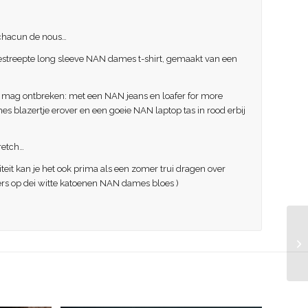
 chacun de nous…
gestreepte long sleeve NAN dames t-shirt, gemaakt van een
niet mag ontbreken: met een NAN jeans en loafer for more
 blazertje erover en een goeie NAN laptop tas in rood erbij
retch…
teit kan je het ook prima als een zomer trui dragen over
ders op dei witte katoenen NAN dames bloes )